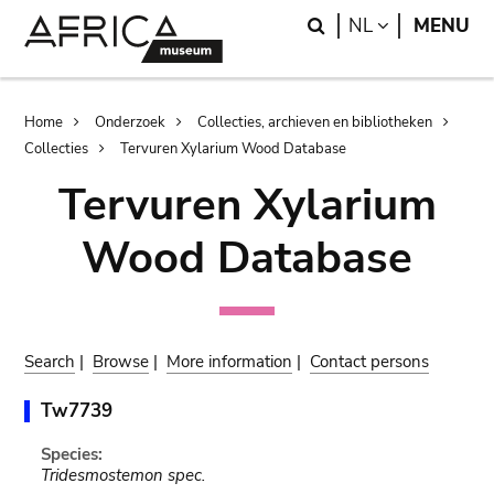
Skip
Skip
Search
LANGUAGE
NL
MENU
to
to
main
search
content
Breadcrumb
Home
Onderzoek
Collecties, archieven en bibliotheken
Collecties
Tervuren Xylarium Wood Database
Tervuren Xylarium
Wood Database
Search
|
Browse
|
More information
|
Contact persons
Tw7739
Species:
Tridesmostemon spec.