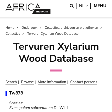
Skip
Skip
Search
LANGUAGE
NL
MENU
to
to
main
search
content
Breadcrumb
Home
Onderzoek
Collecties, archieven en bibliotheken
Collecties
Tervuren Xylarium Wood Database
Tervuren Xylarium
Wood Database
Search
|
Browse
|
More information
|
Contact persons
Tw878
Species:
Synsepalum subcordatum
De Wild.