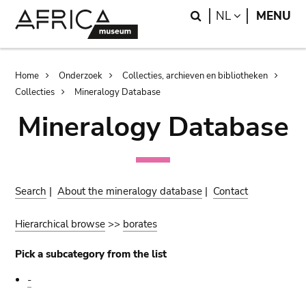
Skip
Skip
Search
LANGUAGE
NL
MENU
to
to
main
search
content
Breadcrumb
Home
Onderzoek
Collecties, archieven en bibliotheken
Collecties
Mineralogy Database
Mineralogy Database
Search
|
About the mineralogy database
|
Contact
Hierarchical browse
>>
borates
Pick a subcategory from the list
-