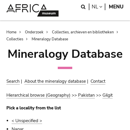
Skip
Skip
Search
LANGUAGE
NL
MENU
to
to
main
search
content
Breadcrumb
Home
Onderzoek
Collecties, archieven en bibliotheken
Collecties
Mineralogy Database
Mineralogy Database
Search
|
About the mineralogy database
|
Contact
Hierarchical browse (Geography)
>>
Pakistan
>>
Gilgit
Pick a locality from the list
< Unspecified >
Nagar