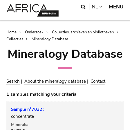
Skip
Skip
Search
LANGUAGE
NL
MENU
to
to
main
search
content
Breadcrumb
Home
Onderzoek
Collecties, archieven en bibliotheken
Collecties
Mineralogy Database
Mineralogy Database
Search
|
About the mineralogy database
|
Contact
1 samples matching your criteria
Sample n°7032 :
concentrate
Minerals: