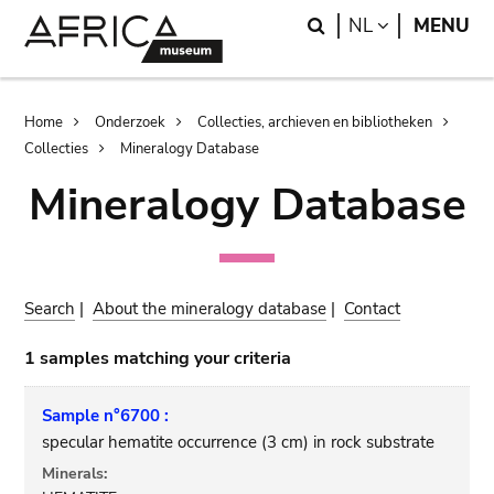
Skip
Skip
Search
LANGUAGE
NL
MENU
to
to
main
search
content
Breadcrumb
Home
Onderzoek
Collecties, archieven en bibliotheken
Collecties
Mineralogy Database
Mineralogy Database
Search
|
About the mineralogy database
|
Contact
1 samples matching your criteria
Sample n°6700 :
specular hematite occurrence (3 cm) in rock substrate
Minerals: