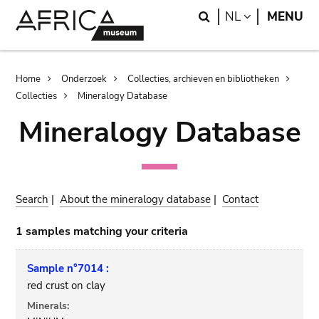
Skip
Skip
Search
LANGUAGE
NL
MENU
to
to
main
search
content
Breadcrumb
Home
Onderzoek
Collecties, archieven en bibliotheken
Collecties
Mineralogy Database
Mineralogy Database
Search
|
About the mineralogy database
|
Contact
1 samples matching your criteria
Sample n°7014 :
red crust on clay
Minerals: