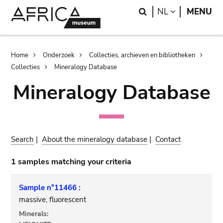
Skip
Skip
Search
LANGUAGE
NL
MENU
to
to
main
search
content
Breadcrumb
Home
Onderzoek
Collecties, archieven en bibliotheken
Collecties
Mineralogy Database
Mineralogy Database
Search
|
About the mineralogy database
|
Contact
1 samples matching your criteria
Sample n°11466 :
massive, fluorescent
Minerals: