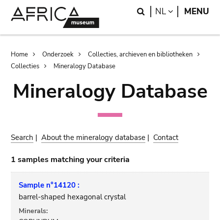
Skip
Skip
Search
LANGUAGE
NL
MENU
to
to
main
search
content
Breadcrumb
Home
Onderzoek
Collecties, archieven en bibliotheken
Collecties
Mineralogy Database
Mineralogy Database
Search
|
About the mineralogy database
|
Contact
1 samples matching your criteria
Sample n°14120 :
barrel-shaped hexagonal crystal
Minerals: