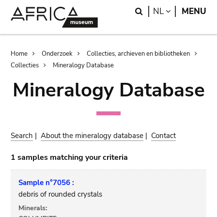
Skip
Skip
Search
LANGUAGE
NL
MENU
to
to
main
search
content
Breadcrumb
Home
Onderzoek
Collecties, archieven en bibliotheken
Collecties
Mineralogy Database
Mineralogy Database
Search
|
About the mineralogy database
|
Contact
1 samples matching your criteria
Sample n°7056 :
debris of rounded crystals
Minerals: