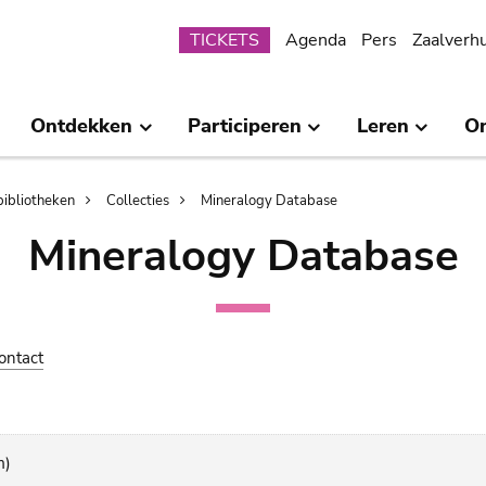
Submenu
TICKETS
Agenda
Pers
Zaalverh
Ontdekken
Participeren
Leren
O
bibliotheken
Collecties
Mineralogy Database
Mineralogy Database
ontact
m)