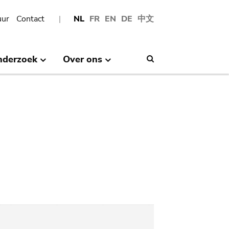
uur
Contact
NL
FR
EN
DE
中文
nderzoek
Over ons
Search