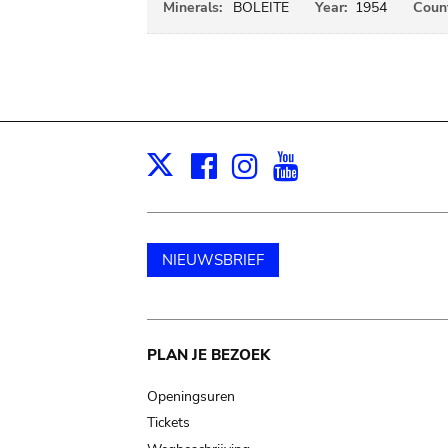
Minerals:
BOLEITE
Year:
1954
Count
Facebook
Instagram
Youtube
Print
X
NIEUWSBRIEF
Main
PLAN JE BEZOEK
navigation
Openingsuren
Tickets