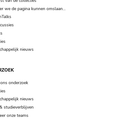
t van de collecties
er we de pagina kunnen omslaan…
Talks
scussies
ts
ies
happelijk nieuws
RZOEK
 ons onderzoek
ies
happelijk nieuws
& studieverblijven
eer onze teams