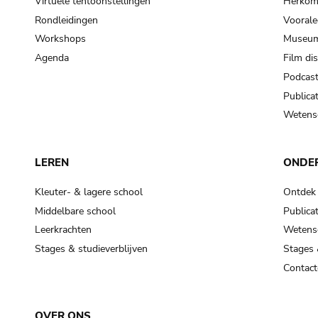
Virtuele tentoonstellingen
Herkoms
Rondleidingen
Voorale
Workshops
Museum
Agenda
Film di
Podcas
Publicat
Wetensc
LEREN
ONDE
Kleuter- & lagere school
Ontdek
Middelbare school
Publicat
Leerkrachten
Wetensc
Stages & studieverblijven
Stages 
Contact
OVER ONS