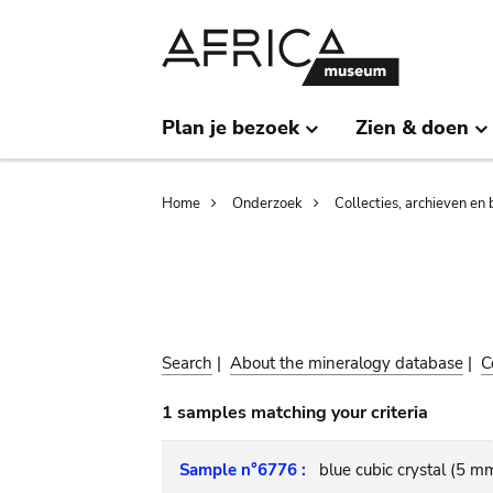
Skip
Skip
to
to
main
search
content
Plan je bezoek
Zien & doen
Breadcrumb
Home
Onderzoek
Collecties, archieven en 
Search
|
About the mineralogy database
|
C
1 samples matching your criteria
Sample n°6776 :
blue cubic crystal (5 m