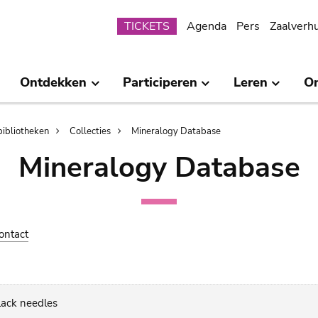
Submenu
TICKETS
Agenda
Pers
Zaalverh
Ontdekken
Participeren
Leren
O
bibliotheken
Collecties
Mineralogy Database
Mineralogy Database
ontact
lack needles