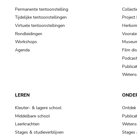
Permanente tentoonstelling
Collecti
Tijdelijke tentoonstellingen
Projec
Virtuele tentoonstellingen
Herkoms
Rondleidingen
Voorale
Workshops
Museum
Agenda
Film di
Podcas
Publicat
Wetensc
LEREN
ONDE
Kleuter- & lagere school
Ontdek
Middelbare school
Publicat
Leerkrachten
Wetensc
Stages & studieverblijven
Stages 