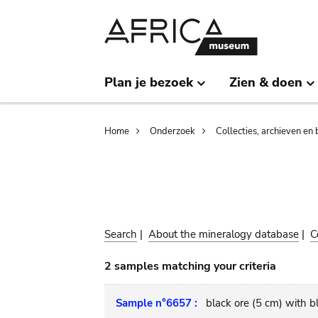
Skip
Skip
to
to
main
search
content
Plan je bezoek
Zien & doen
Breadcrumb
Home
Onderzoek
Collecties, archieven en 
Search
|
About the mineralogy database
|
C
2 samples matching your criteria
Sample n°6657 :
black ore (5 cm) with b