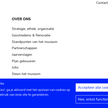
Contact
OVER ONS
Strategie, ethiek, organisatie
Geschiedenis & Renovatie
Standpunten van het museum
Partnerschappen
Jaarverslagen
Plan gebouwen
Jobs
Steun het museum
te.
Accepteer alle coo
kies', ga je akkoord met het opslaan van cookies op
ontact
Privacy instellingen
Juridische me
ebruik van onze site te garanderen.
Nee, enkel functio