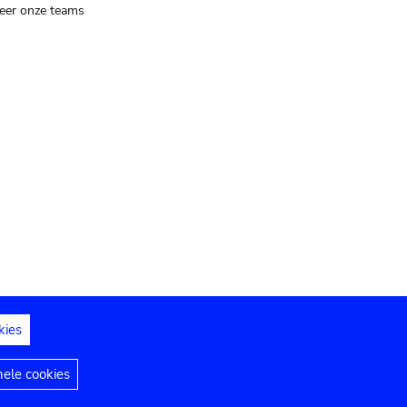
eer onze teams
kies
dedelingen
Toegankelijkheidsverklaring
nele cookies