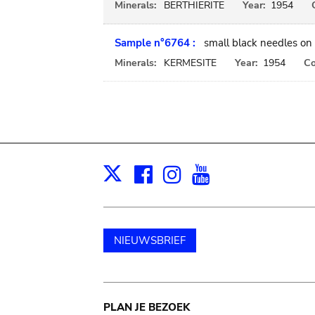
Minerals:
BERTHIERITE
Year:
1954
Sample n°6764 :
small black needles on 
Minerals:
KERMESITE
Year:
1954
Co
Facebook
Instagram
Youtube
Print
X
NIEUWSBRIEF
Main
PLAN JE BEZOEK