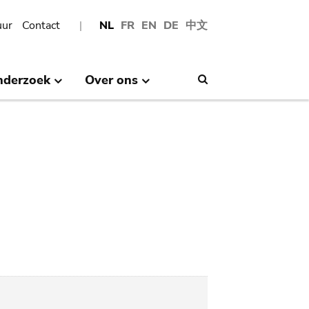
uur
Contact
NL
FR
EN
DE
中文
nderzoek
Over ons
Search