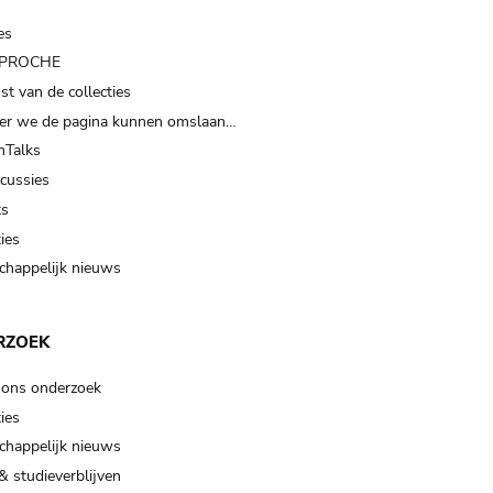
es
t PROCHE
t van de collecties
er we de pagina kunnen omslaan…
Talks
scussies
ts
ies
happelijk nieuws
RZOEK
 ons onderzoek
ies
happelijk nieuws
& studieverblijven