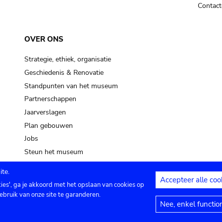
Contact
OVER ONS
Strategie, ethiek, organisatie
Geschiedenis & Renovatie
Standpunten van het museum
Partnerschappen
Jaarverslagen
Plan gebouwen
Jobs
Steun het museum
te.
Accepteer alle coo
kies', ga je akkoord met het opslaan van cookies op
ontact
Privacy instellingen
Juridische me
ebruik van onze site te garanderen.
Nee, enkel functio