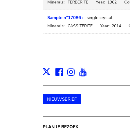
Minerals:
FERBERITE
Year:
1962
Cou
Sample n°17086 :
single crystal
Minerals:
CASSITERITE
Year:
2014
Facebook
Instagram
Youtube
Print
X
NIEUWSBRIEF
Main
PLAN JE BEZOEK