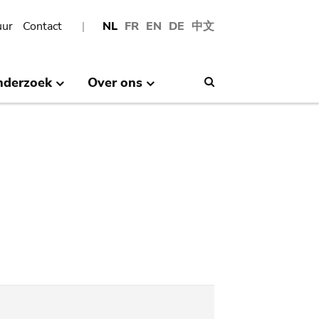
uur
Contact
NL
FR
EN
DE
中文
nderzoek
Over ons
Search