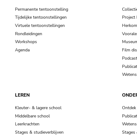
Permanente tentoonstelling
Collecti
Tijdelijke tentoonstellingen
Projec
Virtuele tentoonstellingen
Herkoms
Rondleidingen
Voorale
Workshops
Museum
Agenda
Film di
Podcas
Publicat
Wetensc
LEREN
ONDE
Kleuter- & lagere school
Ontdek
Middelbare school
Publicat
Leerkrachten
Wetensc
Stages & studieverblijven
Stages 