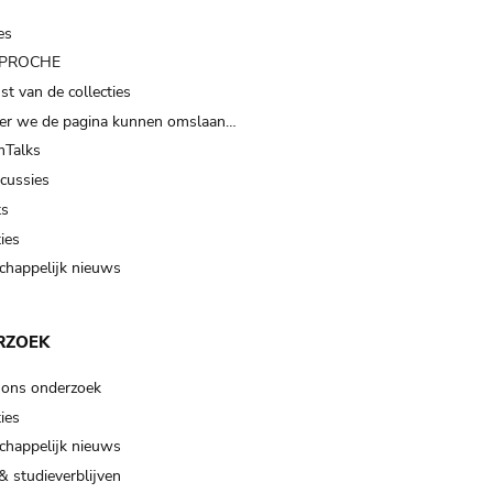
es
t PROCHE
t van de collecties
er we de pagina kunnen omslaan…
Talks
scussies
ts
ies
happelijk nieuws
RZOEK
 ons onderzoek
ies
happelijk nieuws
& studieverblijven