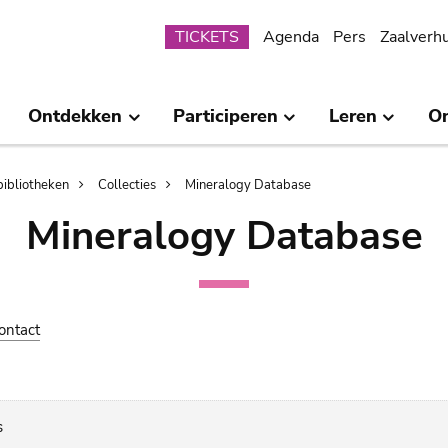
Submenu
TICKETS
Agenda
Pers
Zaalverh
Ontdekken
Participeren
Leren
O
bibliotheken
Collecties
Mineralogy Database
Mineralogy Database
ontact
s