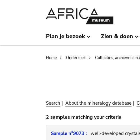
Skip
Skip
to
to
main
search
content
Plan je bezoek
Zien & doen
Breadcrumb
Home
Onderzoek
Collecties, archieven en 
Search
|
About the mineralogy database
|
C
2 samples matching your criteria
Sample n°9073 :
well-developed crystal