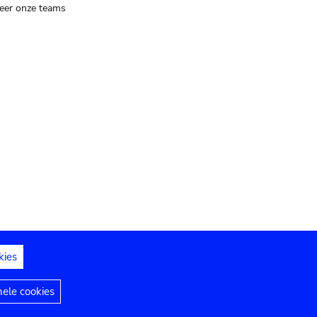
eer onze teams
kies
dedelingen
Toegankelijkheidsverklaring
nele cookies