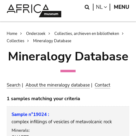
Skip
Skip
Search
LANGUAGE
NL
MENU
to
to
main
search
content
Breadcrumb
Home
Onderzoek
Collecties, archieven en bibliotheken
Collecties
Mineralogy Database
Mineralogy Database
Search
|
About the mineralogy database
|
Contact
1 samples matching your criteria
Sample n°19024 :
complex infillings of vesicles of metavolcanic rock
Minerals: