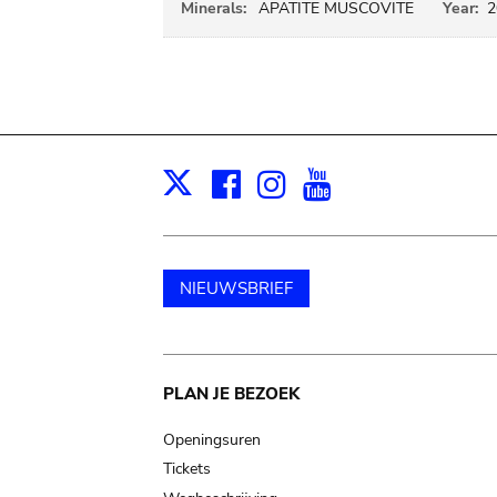
Minerals:
APATITE MUSCOVITE
Year:
2
Facebook
Instagram
Youtube
Print
X
NIEUWSBRIEF
Main
PLAN JE BEZOEK
navigation
Openingsuren
Tickets