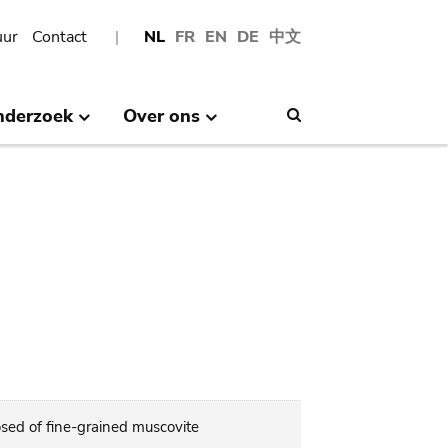
uur
Contact
NL
FR
EN
DE
中文
nderzoek
Over ons
Search
sed of fine-grained muscovite