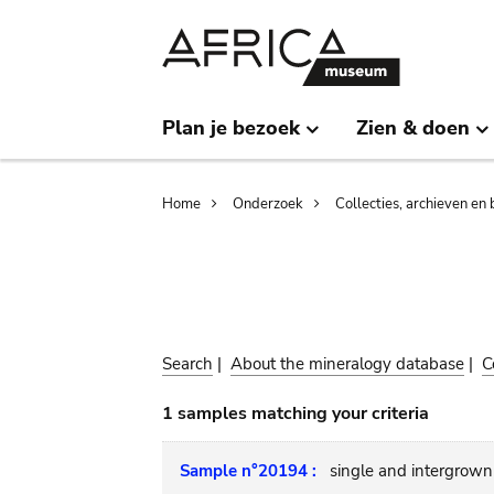
Skip
Skip
to
to
main
search
content
Plan je bezoek
Zien & doen
Breadcrumb
Home
Onderzoek
Collecties, archieven en 
Search
|
About the mineralogy database
|
C
1 samples matching your criteria
Sample n°20194 :
single and intergrown