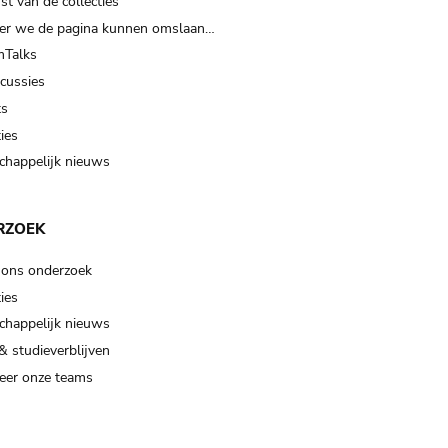
t van de collecties
er we de pagina kunnen omslaan…
Talks
scussies
ts
ies
happelijk nieuws
RZOEK
 ons onderzoek
ies
happelijk nieuws
& studieverblijven
eer onze teams