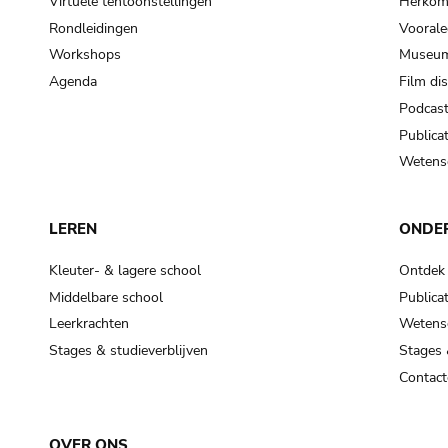
Virtuele tentoonstellingen
Herkoms
Rondleidingen
Voorale
Workshops
Museum
Agenda
Film di
Podcas
Publicat
Wetensc
LEREN
ONDE
Kleuter- & lagere school
Ontdek
Middelbare school
Publicat
Leerkrachten
Wetensc
Stages & studieverblijven
Stages 
Contact
OVER ONS