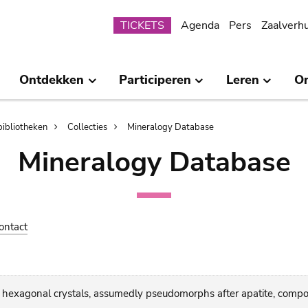
Submenu
TICKETS
Agenda
Pers
Zaalverh
Ontdekken
Participeren
Leren
O
bibliotheken
Collecties
Mineralogy Database
Mineralogy Database
ontact
 hexagonal crystals, assumedly pseudomorphs after apatite, compo