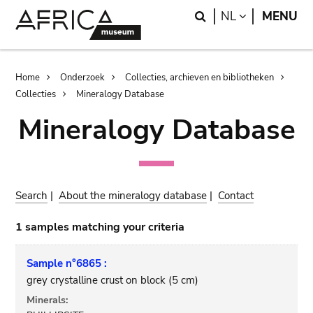
Skip
Skip
Search
LANGUAGE
NL
MENU
to
to
main
search
content
Breadcrumb
Home
Onderzoek
Collecties, archieven en bibliotheken
Collecties
Mineralogy Database
Mineralogy Database
Search
|
About the mineralogy database
|
Contact
1 samples matching your criteria
Sample n°6865 :
grey crystalline crust on block (5 cm)
Minerals: