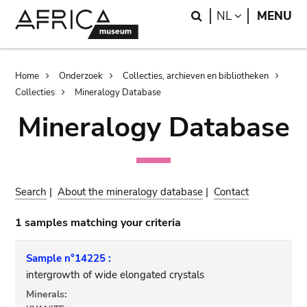
Skip
Skip
Search
LANGUAGE
NL
MENU
to
to
main
search
content
Breadcrumb
Home
Onderzoek
Collecties, archieven en bibliotheken
Collecties
Mineralogy Database
Mineralogy Database
Search
|
About the mineralogy database
|
Contact
1 samples matching your criteria
Sample n°14225 :
intergrowth of wide elongated crystals
Minerals: