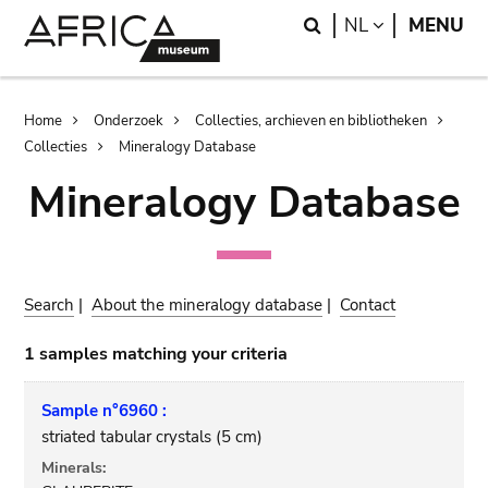
Skip
Skip
Search
LANGUAGE
NL
MENU
to
to
main
search
content
Breadcrumb
Home
Onderzoek
Collecties, archieven en bibliotheken
Collecties
Mineralogy Database
Mineralogy Database
Search
|
About the mineralogy database
|
Contact
1 samples matching your criteria
Sample n°6960 :
striated tabular crystals (5 cm)
Minerals: