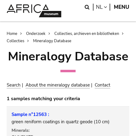
Skip
Skip
Search
LANGUAGE
NL
MENU
to
to
main
search
content
Breadcrumb
Home
Onderzoek
Collecties, archieven en bibliotheken
Collecties
Mineralogy Database
Mineralogy Database
Search
|
About the mineralogy database
|
Contact
1 samples matching your criteria
Sample n°12563 :
green reniform coatings in quartz geode (10 cm)
Minerals: