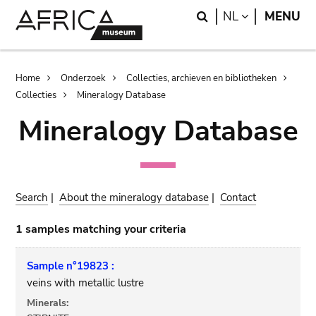
Skip
Skip
Search
LANGUAGE
NL
MENU
to
to
main
search
content
Breadcrumb
Home
Onderzoek
Collecties, archieven en bibliotheken
Collecties
Mineralogy Database
Mineralogy Database
Search
|
About the mineralogy database
|
Contact
1 samples matching your criteria
Sample n°19823 :
veins with metallic lustre
Minerals: