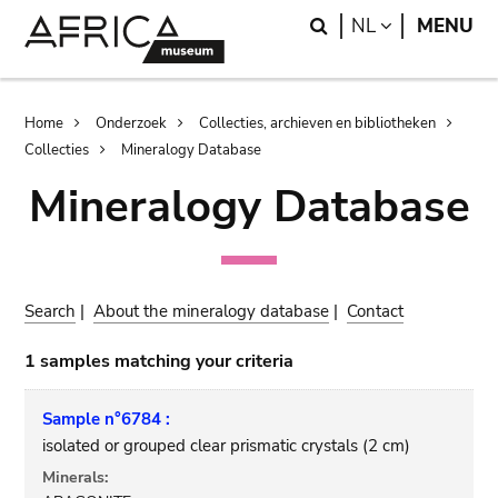
Skip
Skip
Search
LANGUAGE
NL
MENU
to
to
main
search
content
Breadcrumb
Home
Onderzoek
Collecties, archieven en bibliotheken
Collecties
Mineralogy Database
Mineralogy Database
Search
|
About the mineralogy database
|
Contact
1 samples matching your criteria
Sample n°6784 :
isolated or grouped clear prismatic crystals (2 cm)
Minerals: