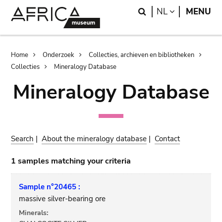
Skip
Skip
Search
LANGUAGE
NL
MENU
to
to
main
search
content
Breadcrumb
Home
Onderzoek
Collecties, archieven en bibliotheken
Collecties
Mineralogy Database
Mineralogy Database
Search
|
About the mineralogy database
|
Contact
1 samples matching your criteria
Sample n°20465 :
massive silver-bearing ore
Minerals: