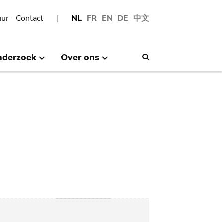
uur
Contact
NL
FR
EN
DE
中文
nderzoek
Over ons
Search