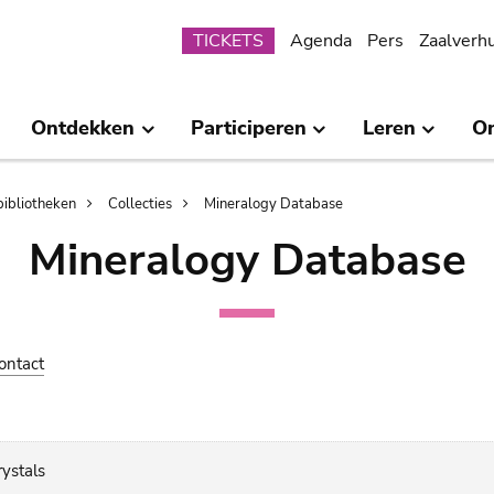
Submenu
TICKETS
Agenda
Pers
Zaalverh
Ontdekken
Participeren
Leren
O
bibliotheken
Collecties
Mineralogy Database
Mineralogy Database
ontact
rystals