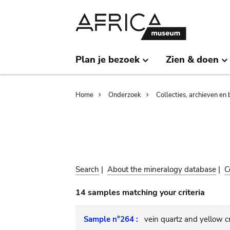
Skip
Skip
to
to
main
search
content
Plan je bezoek
Zien & doen
Breadcrumb
Home
Onderzoek
Collecties, archieven en 
Search
|
About the mineralogy database
|
C
14 samples matching your criteria
Sample n°264 :
vein quartz and yellow c