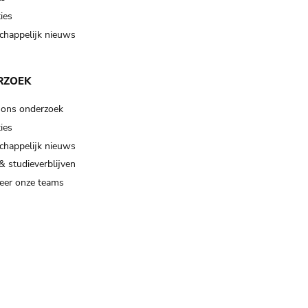
ies
happelijk nieuws
RZOEK
 ons onderzoek
ies
happelijk nieuws
& studieverblijven
eer onze teams