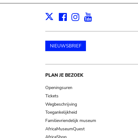
Facebook
Instagram
Youtube
Print
X
NIEUWSBRIEF
Main
PLAN JE BEZOEK
navigation
Openingsuren
Tickets
Wegbeschrijving
Toegankelijkheid
Familievriendelijk museum
AfricaMuseumQuest
AfricaShop