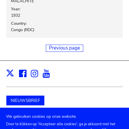
MALACHITE
Year:
1932
Country:
Congo (RDC)
Previous page
Facebook
Instagram
Youtube
Print
X
NIEUWSBRIEF
Schenk aan het museum
We gebruiken cookies op onze website.
Door te klikken op 'Accepteer alle cookies', ga je akkoord met het