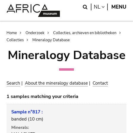
Skip
Skip
Search
LANGUAGE
NL
MENU
to
to
main
search
content
Breadcrumb
Home
Onderzoek
Collecties, archieven en bibliotheken
Collecties
Mineralogy Database
Mineralogy Database
Search
|
About the mineralogy database
|
Contact
1 samples matching your criteria
Sample n°817 :
banded (10 cm)
Minerals: