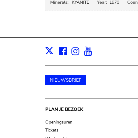
Minerals:
KYANITE
Year:
1970
Count
Facebook
Instagram
Youtube
Print
X
NIEUWSBRIEF
Main
PLAN JE BEZOEK
navigation
Openingsuren
Tickets