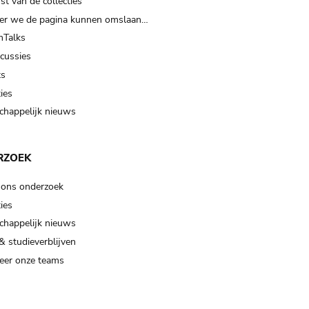
t van de collecties
er we de pagina kunnen omslaan…
Talks
scussies
ts
ies
happelijk nieuws
RZOEK
 ons onderzoek
ies
happelijk nieuws
& studieverblijven
eer onze teams