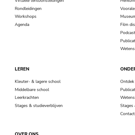
Virtuele tentoonstellingen
Herkoms
Rondleidingen
Voorale
Workshops
Museum
Agenda
Film di
Podcas
Publicat
Wetensc
LEREN
ONDE
Kleuter- & lagere school
Ontdek
Middelbare school
Publicat
Leerkrachten
Wetensc
Stages & studieverblijven
Stages 
Contact
OVER ONS