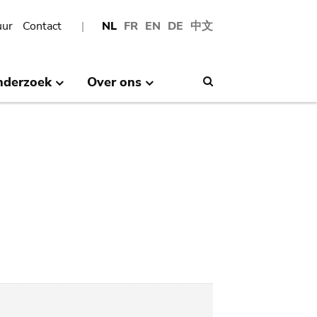
uur
Contact
NL
FR
EN
DE
中文
nderzoek
Over ons
Search