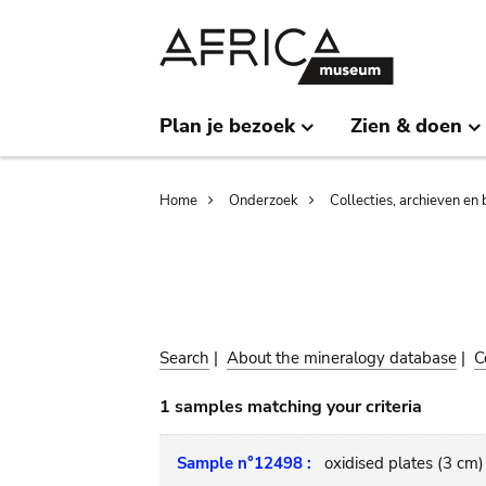
Skip
Skip
to
to
main
search
content
Plan je bezoek
Zien & doen
Breadcrumb
Home
Onderzoek
Collecties, archieven en 
Search
|
About the mineralogy database
|
C
1 samples matching your criteria
Sample n°12498 :
oxidised plates (3 cm)