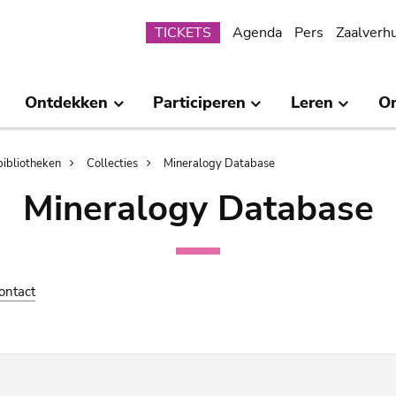
Submenu
TICKETS
Agenda
Pers
Zaalverh
Ontdekken
Participeren
Leren
O
bibliotheken
Collecties
Mineralogy Database
Mineralogy Database
ontact