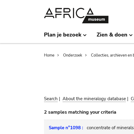
Skip
Skip
to
to
main
search
content
Plan je bezoek
Zien & doen
Breadcrumb
Home
Onderzoek
Collecties, archieven en 
Search
|
About the mineralogy database
|
C
2 samples matching your criteria
Sample n°1098 :
concentrate of mineral