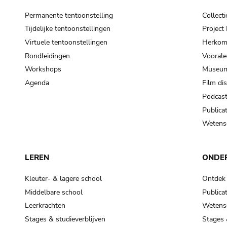
Permanente tentoonstelling
Collecti
Tijdelijke tentoonstellingen
Projec
Virtuele tentoonstellingen
Herkoms
Rondleidingen
Voorale
Workshops
Museum
Agenda
Film di
Podcas
Publicat
Wetensc
LEREN
ONDE
Kleuter- & lagere school
Ontdek
Middelbare school
Publicat
Leerkrachten
Wetensc
Stages & studieverblijven
Stages 