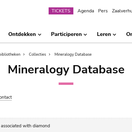
Submenu
TICKETS
Agenda
Pers
Zaalverh
Ontdekken
Participeren
Leren
O
bibliotheken
Collecties
Mineralogy Database
Mineralogy Database
ontact
s associated with diamond