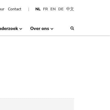
uur
Contact
NL
FR
EN
DE
中文
nderzoek
Over ons
Search