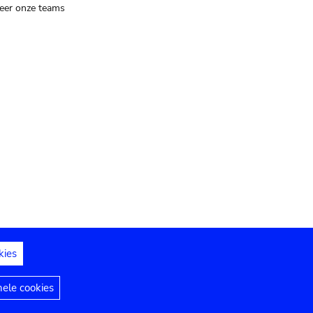
eer onze teams
kies
dedelingen
Toegankelijkheidsverklaring
nele cookies