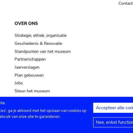
Contact
OVER ONS
Strategie, ethiek, organisatie
Geschiedenis & Renovatie
Standpunten van het museum
Partnerschappen
Jaarverslagen
Plan gebouwen
Jobs
Steun het museum
te.
Accepteer alle coo
kies', ga je akkoord met het opslaan van cookies op
ontact
Privacy instellingen
Juridische me
ebruik van onze site te garanderen.
Nee, enkel functio