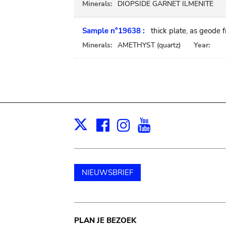
Minerals:
DIOPSIDE GARNET ILMENITE
Sample n°19638 :
thick plate, as geode
Minerals:
AMETHYST (quartz)
Year:
Facebook
Instagram
Youtube
Print
X
NIEUWSBRIEF
Main
PLAN JE BEZOEK