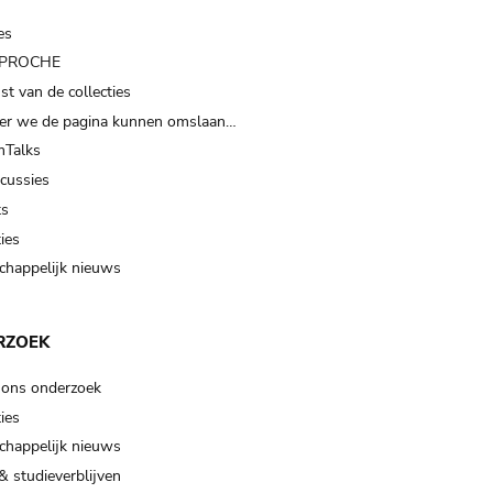
es
t PROCHE
t van de collecties
er we de pagina kunnen omslaan…
Talks
scussies
ts
ies
happelijk nieuws
RZOEK
 ons onderzoek
ies
happelijk nieuws
& studieverblijven