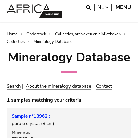
Skip
Skip
Search
LANGUAGE
NL
MENU
to
to
main
search
content
Breadcrumb
Home
Onderzoek
Collecties, archieven en bibliotheken
Collecties
Mineralogy Database
Mineralogy Database
Search
|
About the mineralogy database
|
Contact
1 samples matching your criteria
Sample n°13962 :
purple crystal (8 cm)
Minerals: