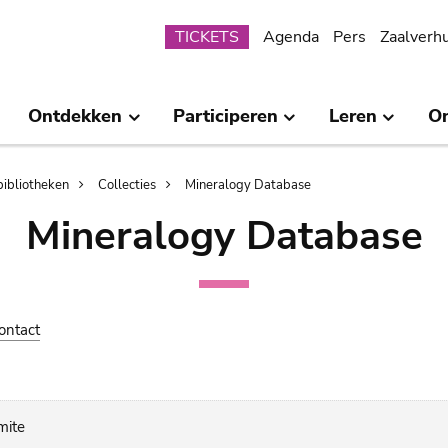
Submenu
TICKETS
Agenda
Pers
Zaalverh
Ontdekken
Participeren
Leren
O
bibliotheken
Collecties
Mineralogy Database
Mineralogy Database
ontact
mite