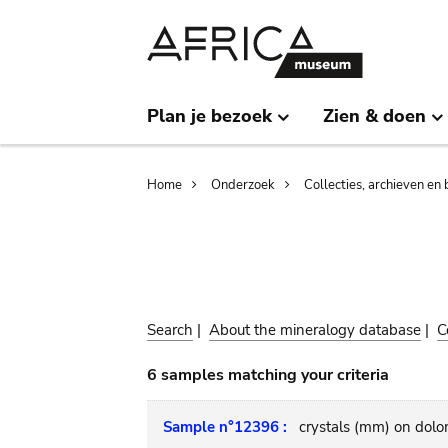
Skip
Skip
to
to
main
search
content
Plan je bezoek
Zien & doen
Breadcrumb
Home
Onderzoek
Collecties, archieven en 
Search
|
About the mineralogy database
|
C
6 samples matching your criteria
Sample n°12396 :
crystals (mm) on dolo