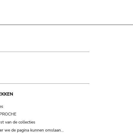
EKKEN
es
t PROCHE
t van de collecties
er we de pagina kunnen omslaan…