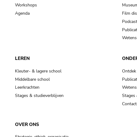
Workshops
Museum
Agenda
Film di
Podcas
Publicat
Wetensc
LEREN
ONDE
Kleuter- & lagere school
Ontdek
Middelbare school
Publicat
Leerkrachten
Wetensc
Stages & studieverblijven
Stages 
Contact
OVER ONS
Strategie, ethiek, organisatie