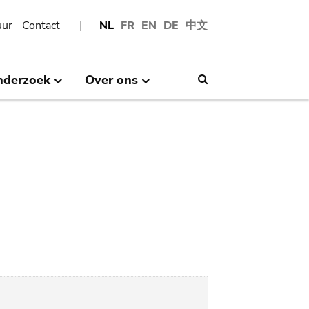
uur
Contact
NL
FR
EN
DE
中文
nderzoek
Over ons
Search