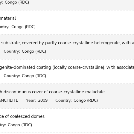
y:
Congo (RDC)
 material
ntry:
Congo (RDC)
substrate, covered by partly coarse-crystalline heterogenite, with
Country:
Congo (RDC)
enite-dominated coating (locally coarse-crystalline), with associa
Country:
Congo (RDC)
h discontinuous cover of coarse-crystalline malachite
NCHEITE
Year:
2009
Country:
Congo (RDC)
ace of coalesced domes
ry:
Congo (RDC)