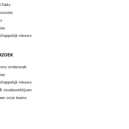
Talks
scussies
ts
ies
happelijk nieuws
RZOEK
 ons onderzoek
ies
happelijk nieuws
& studieverblijven
eer onze teams