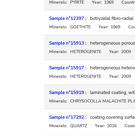
Minerals:
PYRITE
Year:
1969
Countr
Sample n°12397 :
botryoidal fibro-radial
Minerals:
GOETHITE
Year:
1969
Cou
Sample n°15913 :
heterogeneous porous 
Minerals:
HETEROGENITE
Year:
2009
Sample n°15917 :
heterogeneous heterog
Minerals:
HETEROGENITE
Year:
2009
Sample n°15919 :
laminated coating, wit
Minerals:
CHRYSOCOLLA MALACHITE PLA
Sample n°17292 :
coating covering surf
Minerals:
QUARTZ
Year:
2016
Count