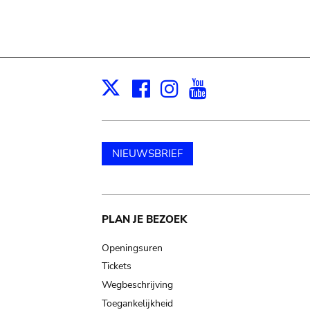
Facebook
Instagram
Youtube
Print
X
NIEUWSBRIEF
Main
PLAN JE BEZOEK
navigation
Openingsuren
Tickets
Wegbeschrijving
Toegankelijkheid