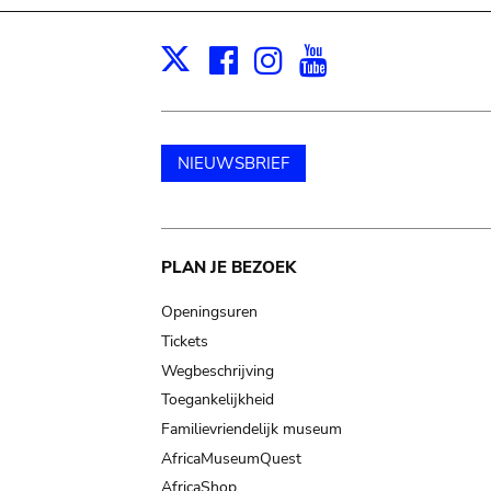
Facebook
Instagram
Youtube
Print
X
NIEUWSBRIEF
Main
PLAN JE BEZOEK
navigation
Openingsuren
Tickets
Wegbeschrijving
Toegankelijkheid
Familievriendelijk museum
AfricaMuseumQuest
AfricaShop