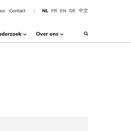
uur
Contact
NL
FR
EN
DE
中文
nderzoek
Over ons
Search