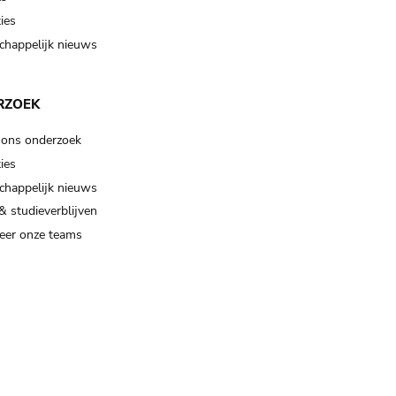
ies
happelijk nieuws
RZOEK
 ons onderzoek
ies
happelijk nieuws
& studieverblijven
eer onze teams