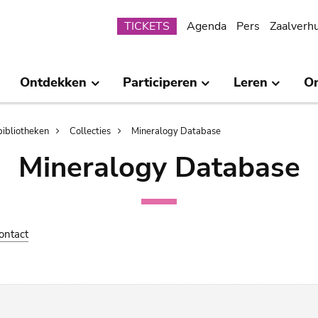
Submenu
TICKETS
Agenda
Pers
Zaalverh
Ontdekken
Participeren
Leren
O
bibliotheken
Collecties
Mineralogy Database
Mineralogy Database
ontact