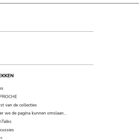
EKKEN
es
t PROCHE
t van de collecties
er we de pagina kunnen omslaan…
Talks
scussies
ts