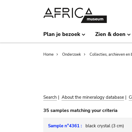
Skip
Skip
to
to
main
search
content
Plan je bezoek
Zien & doen
Breadcrumb
Home
Onderzoek
Collecties, archieven en 
Search
|
About the mineralogy database
|
C
35 samples matching your criteria
Sample n°4361 :
black crystal (3 cm)