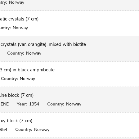
try:
Norway
tic crystals (7 cm)
ntry:
Norway
crystals (var. orangite), mixed with biotite
Country:
Norway
(3 cm) in black amphibolite
Country:
Norway
line block (7 cm)
HENE
Year:
1954
Country:
Norway
xy block (7 cm)
954
Country:
Norway