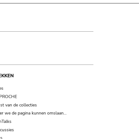
EKKEN
es
t PROCHE
t van de collecties
er we de pagina kunnen omslaan…
Talks
scussies
ts