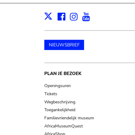
Facebook
Instagram
Youtube
Print
X
NIEUWSBRIEF
Main
PLAN JE BEZOEK
navigation
Openingsuren
Tickets
Wegbeschrijving
Toegankelijkheid
Familievriendelijk museum
AfricaMuseumQuest
AfricaShop