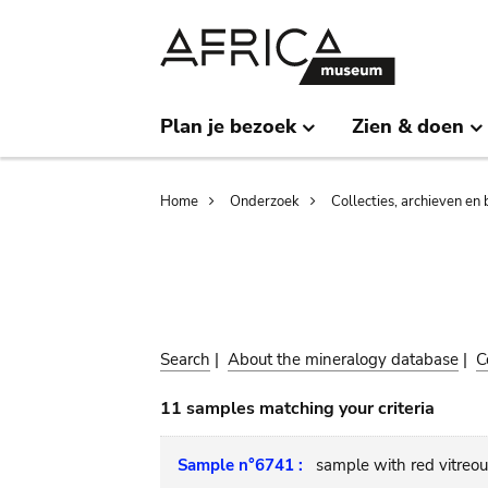
Skip
Skip
to
to
main
search
content
Plan je bezoek
Zien & doen
Breadcrumb
Home
Onderzoek
Collecties, archieven en 
Search
|
About the mineralogy database
|
C
11 samples matching your criteria
Sample n°6741 :
sample with red vitreou