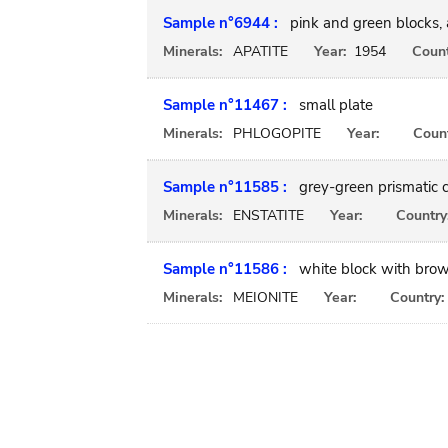
Sample n°6944 :
pink and green blocks, 
Minerals:
APATITE
Year:
1954
Count
Sample n°11467 :
small plate
Minerals:
PHLOGOPITE
Year:
Count
Sample n°11585 :
grey-green prismatic c
Minerals:
ENSTATITE
Year:
Country
Sample n°11586 :
white block with brow
Minerals:
MEIONITE
Year:
Country: