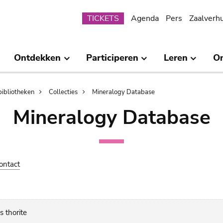
Submenu
TICKETS
Agenda
Pers
Zaalverh
Ontdekken
Participeren
Leren
O
bibliotheken
Collecties
Mineralogy Database
Mineralogy Database
ontact
s thorite