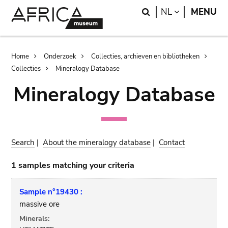
Skip
Skip
Search
LANGUAGE
NL
MENU
to
to
main
search
content
Breadcrumb
Home
Onderzoek
Collecties, archieven en bibliotheken
Collecties
Mineralogy Database
Mineralogy Database
Search
|
About the mineralogy database
|
Contact
1 samples matching your criteria
Sample n°19430 :
massive ore
Minerals: