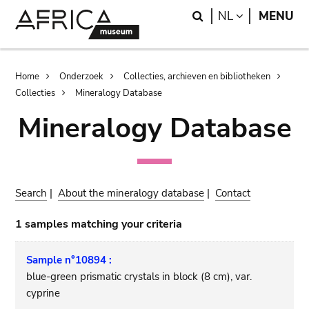
Skip
Skip
Search
LANGUAGE
NL
MENU
to
to
main
search
content
Breadcrumb
Home
Onderzoek
Collecties, archieven en bibliotheken
Collecties
Mineralogy Database
Mineralogy Database
Search
|
About the mineralogy database
|
Contact
1 samples matching your criteria
Sample n°10894 :
blue-green prismatic crystals in block (8 cm), var.
cyprine