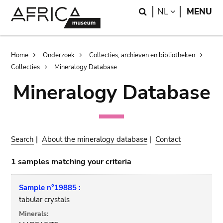
Skip
Skip
Search
LANGUAGE
NL
MENU
to
to
main
search
content
Breadcrumb
Home
Onderzoek
Collecties, archieven en bibliotheken
Collecties
Mineralogy Database
Mineralogy Database
Search
|
About the mineralogy database
|
Contact
1 samples matching your criteria
Sample n°19885 :
tabular crystals
Minerals: