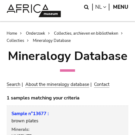
Skip
Skip
Search
LANGUAGE
NL
MENU
to
to
main
search
content
Breadcrumb
Home
Onderzoek
Collecties, archieven en bibliotheken
Collecties
Mineralogy Database
Mineralogy Database
Search
|
About the mineralogy database
|
Contact
1 samples matching your criteria
Sample n°13677 :
brown plates
Minerals: