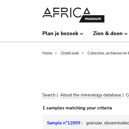
Skip
Skip
to
to
main
search
content
Plan je bezoek
Zien & doen
Breadcrumb
Home
Onderzoek
Collecties, archieven en 
Search
|
About the mineralogy database
|
C
1 samples matching your criteria
Sample n°12899 :
granular, disseminated