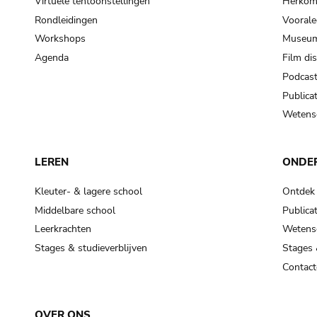
Virtuele tentoonstellingen
Herkoms
Rondleidingen
Voorale
Workshops
Museum
Agenda
Film di
Podcas
Publicat
Wetensc
LEREN
ONDE
Kleuter- & lagere school
Ontdek
Middelbare school
Publicat
Leerkrachten
Wetensc
Stages & studieverblijven
Stages 
Contact
OVER ONS