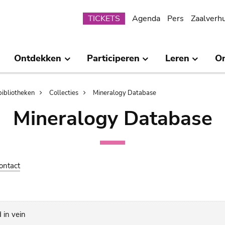
Submenu
TICKETS
Agenda
Pers
Zaalverh
Ontdekken
Participeren
Leren
O
bibliotheken
Collecties
Mineralogy Database
Mineralogy Database
ontact
 in vein