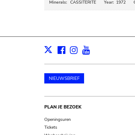
Minerals:
CASSITERITE
Year:
1972
Facebook
Instagram
Youtube
Print
X
NIEUWSBRIEF
Main
PLAN JE BEZOEK
navigation
Openingsuren
Tickets