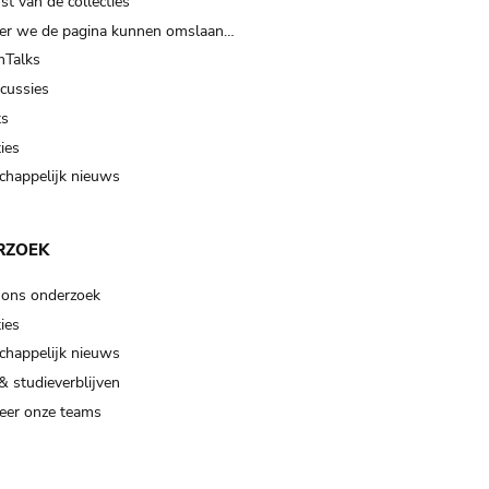
t van de collecties
er we de pagina kunnen omslaan…
Talks
scussies
ts
ies
happelijk nieuws
RZOEK
 ons onderzoek
ies
happelijk nieuws
& studieverblijven
eer onze teams