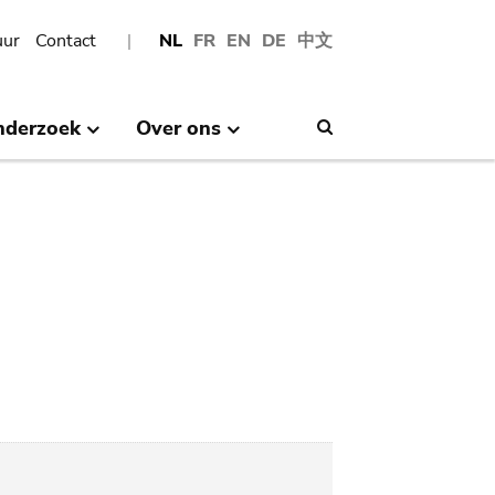
uur
Contact
NL
FR
EN
DE
中文
nderzoek
Over ons
Search