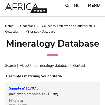
Skip
Skip
Search
LANGUAGE
NL
MENU
to
to
main
search
content
Breadcrumb
Home
Onderzoek
Collecties, archieven en bibliotheken
Collecties
Mineralogy Database
Mineralogy Database
Search
|
About the mineralogy database
|
Contact
1 samples matching your criteria
Sample n°11707 :
pale green amphibolite (10 cm)
Minerals: