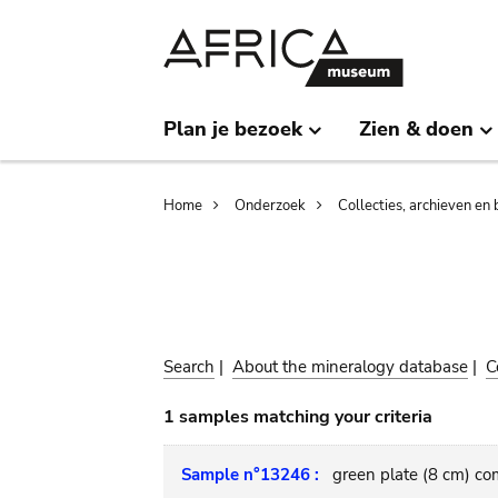
Skip
Skip
to
to
main
search
content
Plan je bezoek
Zien & doen
Breadcrumb
Home
Onderzoek
Collecties, archieven en 
Search
|
About the mineralogy database
|
C
1 samples matching your criteria
Sample n°13246 :
green plate (8 cm) c