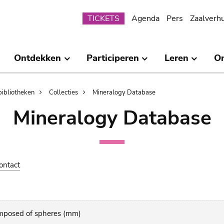
Submenu
TICKETS
Agenda
Pers
Zaalverh
Ontdekken
Participeren
Leren
O
bibliotheken
Collecties
Mineralogy Database
Mineralogy Database
ontact
omposed of spheres (mm)