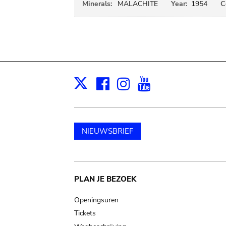
Minerals:
MALACHITE
Year:
1954
C
Facebook
Instagram
Youtube
Print
X
NIEUWSBRIEF
Main
PLAN JE BEZOEK
navigation
Openingsuren
Tickets