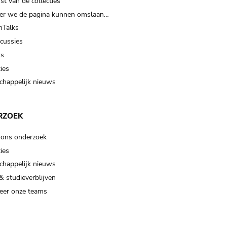
t van de collecties
er we de pagina kunnen omslaan…
Talks
scussies
ts
ies
happelijk nieuws
RZOEK
 ons onderzoek
ies
happelijk nieuws
& studieverblijven
eer onze teams