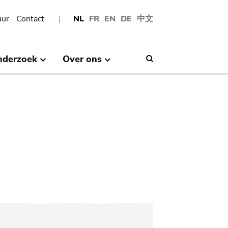
uur
Contact
NL
FR
EN
DE
中文
nderzoek
Over ons
Search