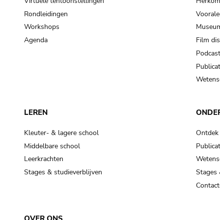
Virtuele tentoonstellingen
Herkoms
Rondleidingen
Voorale
Workshops
Museum
Agenda
Film di
Podcas
Publicat
Wetensc
LEREN
ONDE
Kleuter- & lagere school
Ontdek
Middelbare school
Publicat
Leerkrachten
Wetensc
Stages & studieverblijven
Stages 
Contact
OVER ONS