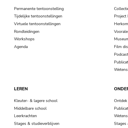
Permanente tentoonstelling
Collecti
Tijdelijke tentoonstellingen
Projec
Virtuele tentoonstellingen
Herkoms
Rondleidingen
Voorale
Workshops
Museum
Agenda
Film di
Podcas
Publicat
Wetensc
LEREN
ONDE
Kleuter- & lagere school
Ontdek
Middelbare school
Publicat
Leerkrachten
Wetensc
Stages & studieverblijven
Stages 