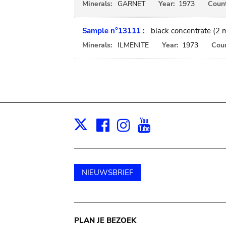
Minerals:
GARNET
Year:
1973
Count
Sample n°13111 :
black concentrate (2
Minerals:
ILMENITE
Year:
1973
Coun
Facebook
Instagram
Youtube
Print
X
NIEUWSBRIEF
Main
PLAN JE BEZOEK