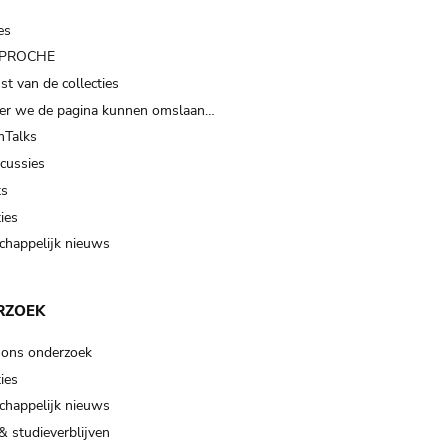
es
t PROCHE
t van de collecties
er we de pagina kunnen omslaan…
Talks
scussies
ts
ies
happelijk nieuws
RZOEK
 ons onderzoek
ies
happelijk nieuws
& studieverblijven