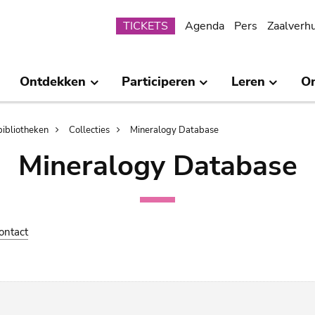
Submenu
TICKETS
Agenda
Pers
Zaalverh
Ontdekken
Participeren
Leren
O
bibliotheken
Collecties
Mineralogy Database
Mineralogy Database
ontact