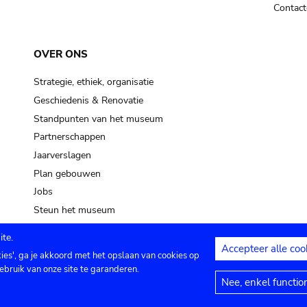
Contact
OVER ONS
Strategie, ethiek, organisatie
Geschiedenis & Renovatie
Standpunten van het museum
Partnerschappen
Jaarverslagen
Plan gebouwen
Jobs
Steun het museum
te.
Accepteer alle coo
kies', ga je akkoord met het opslaan van cookies op
ontact
Privacy instellingen
Juridische me
ebruik van onze site te garanderen.
Nee, enkel functio