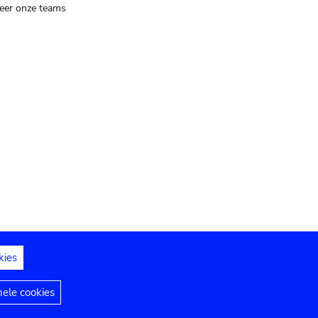
eer onze teams
kies
dedelingen
Toegankelijkheidsverklaring
nele cookies