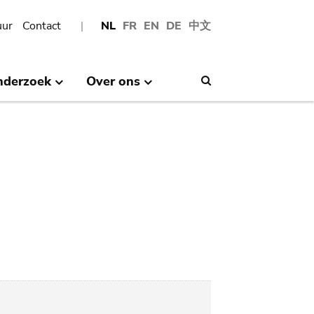
uur
Contact
NL
FR
EN
DE
中文
nderzoek
Over ons
Search