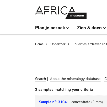
Skip
Skip
to
to
main
search
content
Plan je bezoek
Zien & doen
Breadcrumb
Home
Onderzoek
Collecties, archieven en 
Search
|
About the mineralogy database
|
C
2 samples matching your criteria
Sample n°13104 :
concentrate (3 mm)