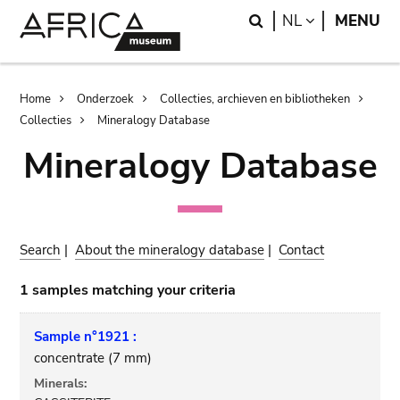
Skip
Skip
Search
LANGUAGE
NL
MENU
to
to
main
search
content
Breadcrumb
Home
Onderzoek
Collecties, archieven en bibliotheken
Collecties
Mineralogy Database
Mineralogy Database
Search
|
About the mineralogy database
|
Contact
1 samples matching your criteria
Sample n°1921 :
concentrate (7 mm)
Minerals: