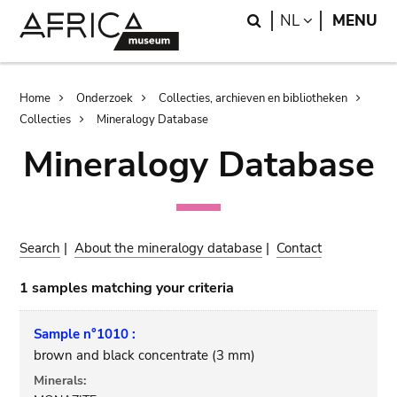
Skip
Skip
Search
LANGUAGE
NL
MENU
to
to
main
search
content
Breadcrumb
Home
Onderzoek
Collecties, archieven en bibliotheken
Collecties
Mineralogy Database
Mineralogy Database
Search
|
About the mineralogy database
|
Contact
1 samples matching your criteria
Sample n°1010 :
brown and black concentrate (3 mm)
Minerals: