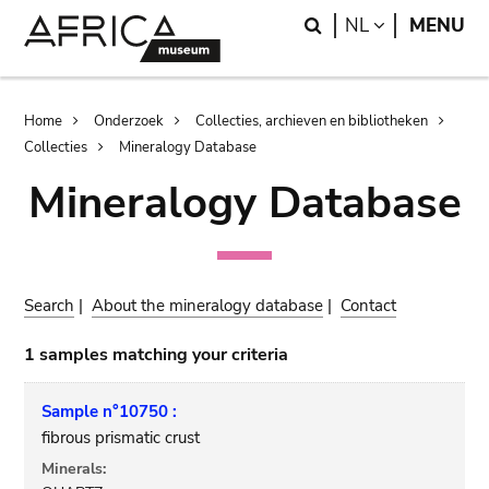
Skip
Skip
Search
LANGUAGE
NL
MENU
to
to
main
search
content
Breadcrumb
Home
Onderzoek
Collecties, archieven en bibliotheken
Collecties
Mineralogy Database
Mineralogy Database
Search
|
About the mineralogy database
|
Contact
1 samples matching your criteria
Sample n°10750 :
fibrous prismatic crust
Minerals: