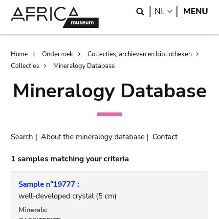
Skip
Skip
Search
LANGUAGE
NL
MENU
to
to
main
search
content
Breadcrumb
Home
Onderzoek
Collecties, archieven en bibliotheken
Collecties
Mineralogy Database
Mineralogy Database
Search
|
About the mineralogy database
|
Contact
1 samples matching your criteria
Sample n°19777 :
well-developed crystal (5 cm)
Minerals: