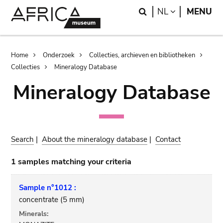
Skip
Skip
Search
LANGUAGE
NL
MENU
to
to
main
search
content
Breadcrumb
Home
Onderzoek
Collecties, archieven en bibliotheken
Collecties
Mineralogy Database
Mineralogy Database
Search
|
About the mineralogy database
|
Contact
1 samples matching your criteria
Sample n°1012 :
concentrate (5 mm)
Minerals: