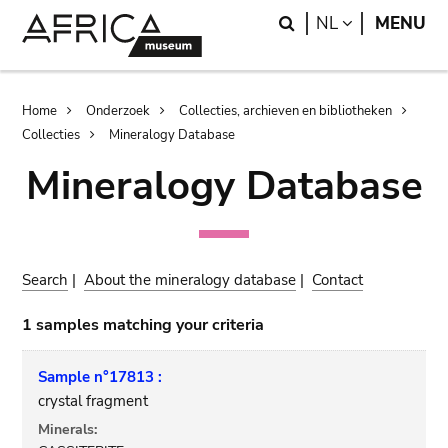
Skip
Skip
Search
LANGUAGE
NL
MENU
to
to
main
search
content
Breadcrumb
Home
Onderzoek
Collecties, archieven en bibliotheken
Collecties
Mineralogy Database
Mineralogy Database
Search
|
About the mineralogy database
|
Contact
1 samples matching your criteria
Sample n°17813 :
crystal fragment
Minerals: