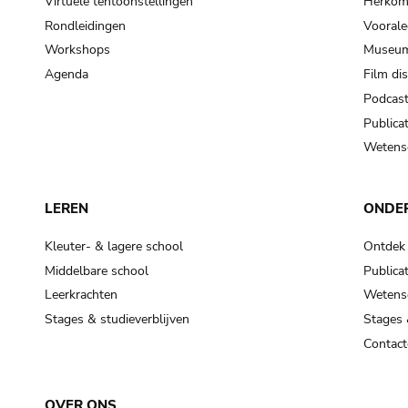
Virtuele tentoonstellingen
Herkoms
Rondleidingen
Voorale
Workshops
Museum
Agenda
Film di
Podcas
Publicat
Wetensc
LEREN
ONDE
Kleuter- & lagere school
Ontdek
Middelbare school
Publicat
Leerkrachten
Wetensc
Stages & studieverblijven
Stages 
Contact
OVER ONS