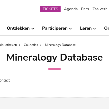
Submenu
TICKETS
Agenda
Pers
Zaalverh
Ontdekken
Participeren
Leren
O
bibliotheken
Collecties
Mineralogy Database
Mineralogy Database
ontact
e