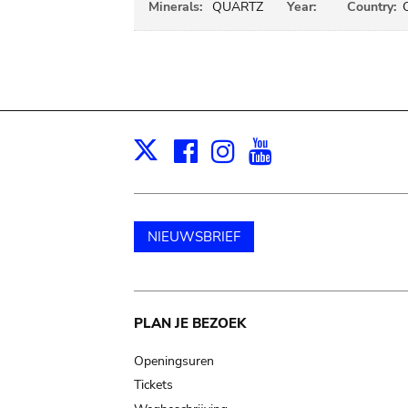
Minerals:
QUARTZ
Year:
Country:
Facebook
Instagram
Youtube
Print
X
NIEUWSBRIEF
Main
PLAN JE BEZOEK
navigation
Openingsuren
Tickets