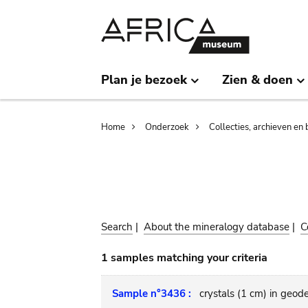
Skip
Skip
to
to
main
search
content
Plan je bezoek
Zien & doen
Breadcrumb
Home
Onderzoek
Collecties, archieven en 
Search
|
About the mineralogy database
|
C
1 samples matching your criteria
Sample n°3436 :
crystals (1 cm) in geod