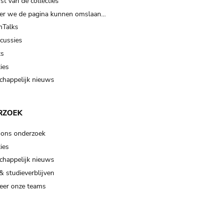
t van de collecties
er we de pagina kunnen omslaan…
Talks
scussies
ts
ies
happelijk nieuws
RZOEK
 ons onderzoek
ies
happelijk nieuws
& studieverblijven
eer onze teams