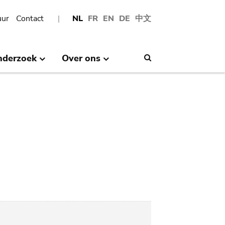
uur
Contact
NL
FR
EN
DE
中文
nderzoek
Over ons
Search