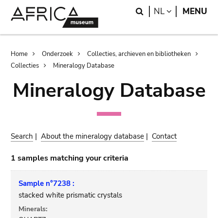
Skip
Skip
Search
LANGUAGE
NL
MENU
to
to
main
search
content
Breadcrumb
Home
Onderzoek
Collecties, archieven en bibliotheken
Collecties
Mineralogy Database
Mineralogy Database
Search
|
About the mineralogy database
|
Contact
1 samples matching your criteria
Sample n°7238 :
stacked white prismatic crystals
Minerals: