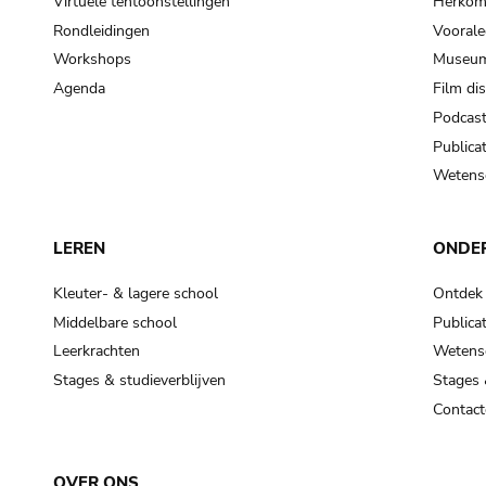
Virtuele tentoonstellingen
Herkoms
Rondleidingen
Voorale
Workshops
Museum
Agenda
Film di
Podcas
Publicat
Wetensc
LEREN
ONDE
Kleuter- & lagere school
Ontdek
Middelbare school
Publicat
Leerkrachten
Wetensc
Stages & studieverblijven
Stages 
Contact
OVER ONS