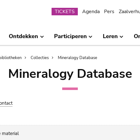
Submenu
TICKETS
Agenda
Pers
Zaalverh
Ontdekken
Participeren
Leren
O
bibliotheken
Collecties
Mineralogy Database
Mineralogy Database
ontact
 material