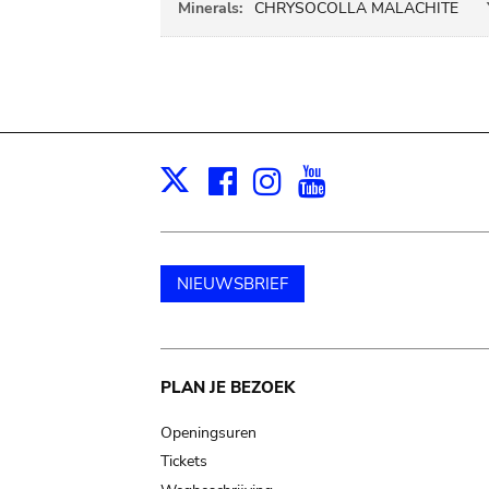
Minerals:
CHRYSOCOLLA MALACHITE
Facebook
Instagram
Youtube
Print
X
NIEUWSBRIEF
Main
PLAN JE BEZOEK
navigation
Openingsuren
Tickets