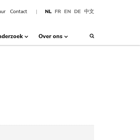
uur
Contact
NL
FR
EN
DE
中文
nderzoek
Over ons
Search