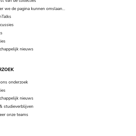
t van de collecties
er we de pagina kunnen omslaan…
Talks
scussies
ts
ies
happelijk nieuws
RZOEK
 ons onderzoek
ies
happelijk nieuws
& studieverblijven
eer onze teams