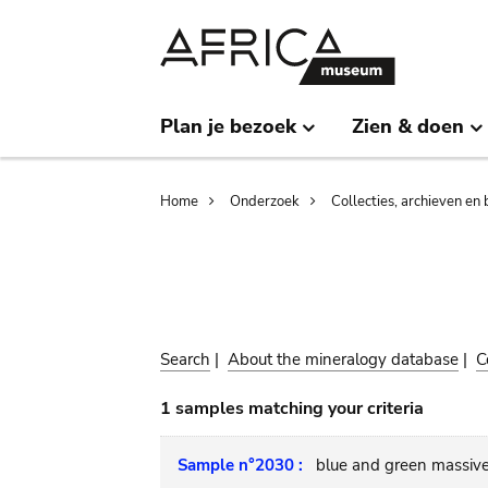
Skip
Skip
to
to
main
search
content
Plan je bezoek
Zien & doen
Breadcrumb
Home
Onderzoek
Collecties, archieven en 
Search
|
About the mineralogy database
|
C
1 samples matching your criteria
Sample n°2030 :
blue and green massive