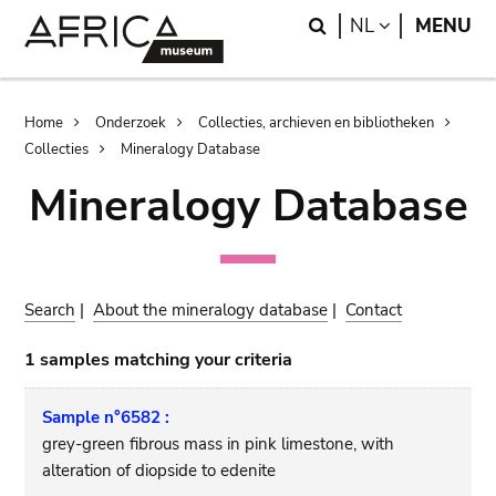
Skip
Skip
Search
LANGUAGE
NL
MENU
to
to
main
search
content
Breadcrumb
Home
Onderzoek
Collecties, archieven en bibliotheken
Collecties
Mineralogy Database
Mineralogy Database
Search
|
About the mineralogy database
|
Contact
1 samples matching your criteria
Sample n°6582 :
grey-green fibrous mass in pink limestone, with
alteration of diopside to edenite