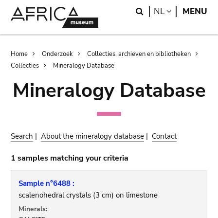
Skip
Skip
Search
LANGUAGE
NL
MENU
to
to
main
search
content
Breadcrumb
Home
Onderzoek
Collecties, archieven en bibliotheken
Collecties
Mineralogy Database
Mineralogy Database
Search
|
About the mineralogy database
|
Contact
1 samples matching your criteria
Sample n°6488 :
scalenohedral crystals (3 cm) on limestone
Minerals: