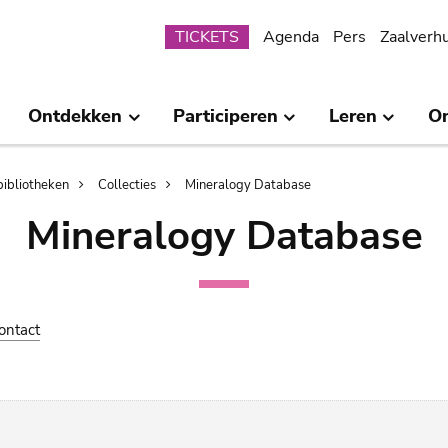
Submenu
TICKETS
Agenda
Pers
Zaalverh
Ontdekken
Participeren
Leren
O
bibliotheken
Collecties
Mineralogy Database
Mineralogy Database
ontact