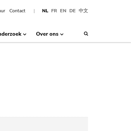
uur
Contact
NL
FR
EN
DE
中文
nderzoek
Over ons
Search