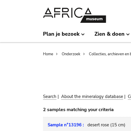
Skip
Skip
to
to
main
search
content
Plan je bezoek
Zien & doen
Breadcrumb
Home
Onderzoek
Collecties, archieven en 
Search
|
About the mineralogy database
|
C
2 samples matching your criteria
Sample n°13196 :
desert rose (15 cm)