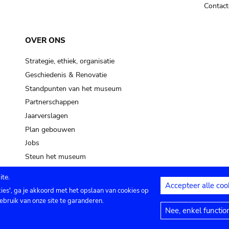
Contact
OVER ONS
Strategie, ethiek, organisatie
Geschiedenis & Renovatie
Standpunten van het museum
Partnerschappen
Jaarverslagen
Plan gebouwen
Jobs
Steun het museum
te.
Accepteer alle coo
kies', ga je akkoord met het opslaan van cookies op
ontact
Privacy instellingen
Juridische me
ebruik van onze site te garanderen.
Nee, enkel functio