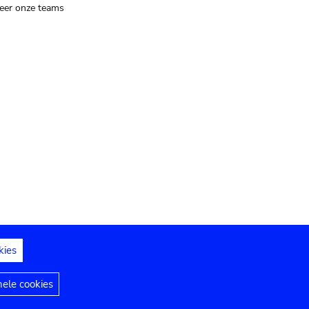
eer onze teams
kies
dedelingen
Toegankelijkheidsverklaring
nele cookies