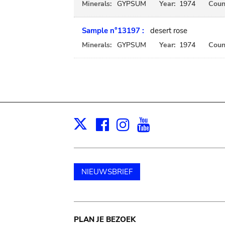
Minerals:
GYPSUM
Year:
1974
Coun
Sample n°13197 :
desert rose
Minerals:
GYPSUM
Year:
1974
Coun
Facebook
Instagram
Youtube
Print
X
NIEUWSBRIEF
Main
PLAN JE BEZOEK