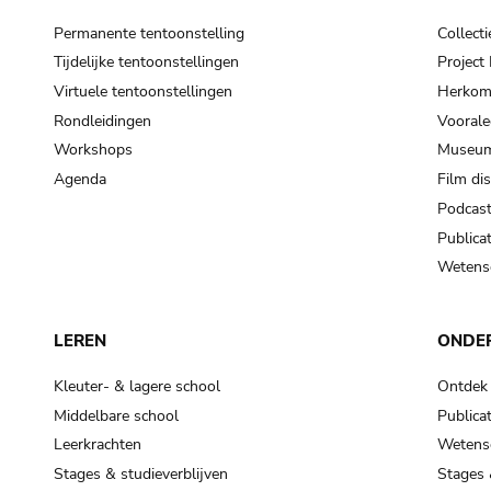
Permanente tentoonstelling
Collecti
Tijdelijke tentoonstellingen
Projec
Virtuele tentoonstellingen
Herkoms
Rondleidingen
Voorale
Workshops
Museum
Agenda
Film di
Podcas
Publicat
Wetensc
LEREN
ONDE
Kleuter- & lagere school
Ontdek
Middelbare school
Publicat
Leerkrachten
Wetensc
Stages & studieverblijven
Stages 