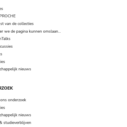
es
t PROCHE
t van de collecties
er we de pagina kunnen omslaan…
Talks
scussies
ts
ies
happelijk nieuws
RZOEK
 ons onderzoek
ies
happelijk nieuws
& studieverblijven